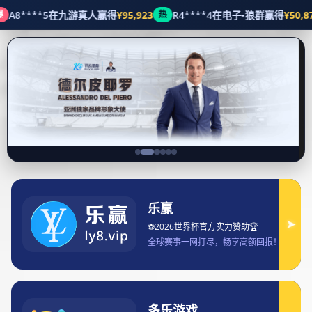
体育动态
首页
体育动态