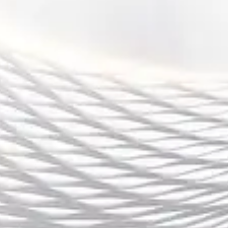
在媒体与公众层面，全景分析可通过可视化方
式呈现比赛的关键节点，如进攻效率变化、球
员热点图、战术成功率、阵容搭配效果等，使
比赛分析更具深度、更富趣味性。同时，通过
开放数据接口，可为大型赛事平台、内容创作
者、球迷APP等提供技术供应，共建数据生态
网络。
4、智能化辅助决策体系设计
在构建全景分析体系的基础上，实现智能化决
策是最终目标。这需要将数据分析、算法预测
与知识推理进行深度结合，使系统能够根据情
境提供可执行的策略建议，而不仅仅是呈现数
据结果。
智能化辅助决策系统可分为三层结构：第一层
为数据层，提供标准化的正版统计数据；第二
层为逻辑层，通过模型预测、情境模拟与历史