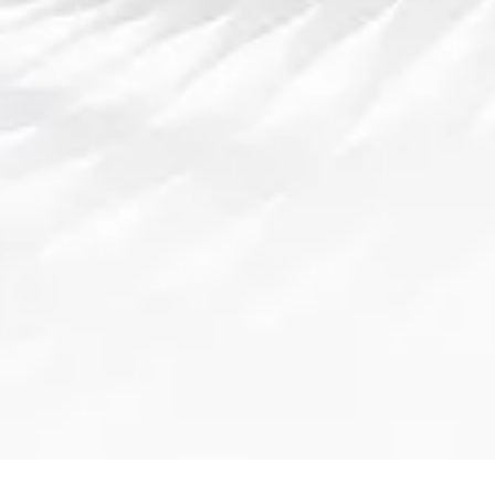
融合与多场景应用则推动篮球科研与实战向深
度智能化发展。
未来，随着数据采集技术、AI算法、可视化系
统的不断增强，全景化赛事分析与智能决策体
系将更加成熟，为职业联赛、青训体系、媒体
平台乃至大众球迷提供更科学、更智慧、更沉
浸的篮球体验。基于正版数据的研究，无疑是
篮球运动迈向数字化、智能化新时代的关键基
石。