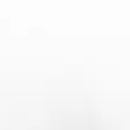
差，提高预测可靠性。通过不断优化模型结
构、加入先验知识库、强化模型间协同机制，
可以让系统逐步具备赛事分析与策略推演的智
能化能力。
3、全景化赛事分析应用拓展
基于正版数据与多模型体系，可以构建多场景
应用的全景化赛事分析框架，涵盖球队训练、
比赛准备、直播解说、球迷互动等多个层面，
实现数据价值最大化。
在球队层面，全景分析系统可用于赛前对手分
析、战术策略选择、球员体能与表现预测等功
能，为教练组提供量化依据，突破传统经验式
决策的局限。在比赛进行中，系统还可进行实
时事件识别与趋势判断，为临场调整提供即时
参考。