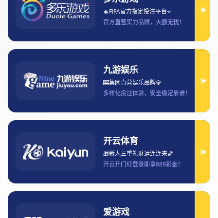
基于正版篮球统计数据构建全
景化赛事分析与智能决策体系
研究
2026-02-10 20:24:53
本文围绕“基于正版篮球统计数据构建全景化赛
事分析与智能决策体系研究”展开，旨在探讨在
数据日益成为竞技体育核心驱动力的时代背景
下，如何依托高质量、标准化、可追溯的正版
篮球统计数据，构建一套覆盖数据采集、建模
计算、情境预测与智能辅助决策的系统化框
架。文章首先简述传统篮球分析的局限性，并
强调正版数据在模型训练、策略优化与分析可
靠性方面的重要价值；随后从数据体系建设、