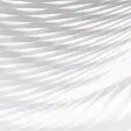
案例匹配为策略生成提供依据；第三层为决策
层，为教练组或平台用户提供智能化建议，如
最佳阵容组合、关键回合战术推荐、球员负荷
调整等。
此外，随着人工智能推理能力的增强，决策系
统可结合自然语言生成，自动生成战术报告、
数据解读与调整建议，甚至在特定情境下提供
多方案备选，以提升教练组的决策效率与科学
性，从而真正实现“数据驱动决策”的篮球智能
化革命。
总结：
本文从数据体系构建、模型融合创新、全景化
应用拓展以及智能化决策设计四个方面，对基
于正版篮球统计数据构建赛事分析与决策体系
的研究进行了系统阐述。高质量的正版数据是
构建所有分析模型与决策体系的根基，而模型