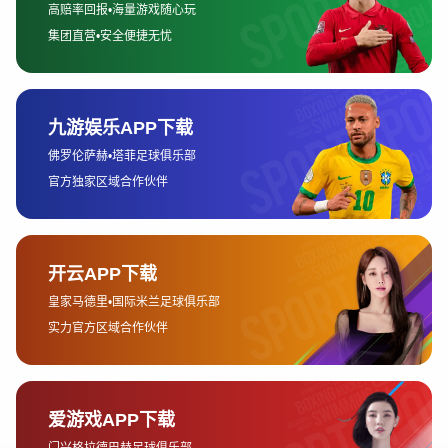
式，确保赛事资讯的及时性与全面性。无论是
国内联赛还是国际顶级赛事，用户都能在第一
时间获取比赛结果、赛程安排以及球队动态。
平台的专业记者团队深入赛场，进行现场采访
报道，使得信息不仅快速，而且具有权威性和
现场感。
BSPORTS
除了文字报道，M6体育还提供多媒体资讯，
包括比赛回顾视频、现场照片以及新闻直播等
形式，使信息呈现更加立体和直观。用户通过
图文并茂的形式，能够快速了解比赛的关键事
件和赛果变化，从而提升观赛体验。