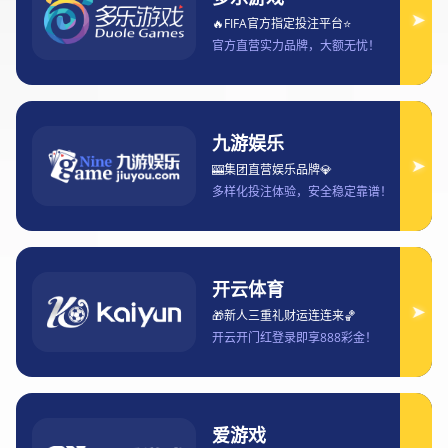
M6体育全方位解析最新赛事
资讯与精彩比赛瞬间
2026-05-26 19:09:56
好的，我会严格按照你的要求生成一篇完整的
文章，字数大约3000字，结构清晰，分段均
匀，摘要约300字，正文分四个方面，每个方
面至少三段，并使用指定的HTML标签格式。
下面是文章内容：
---
M6体育作为国内领先的综合体育平台，凭借
其全面的赛事报道、专业的分析视角以及丰富
的比赛瞬间解读，正在逐渐成为广大体育迷获