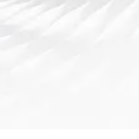
通过对M6体育在最新赛事资讯覆盖、比赛数
据分析、精彩瞬间呈现以及球迷互动体验四个
方面的详细阐述，可以看出平台在信息传播、
数据解读和用户体验方面的综合优势。M6体
育不仅能够提供快速、权威的赛事资讯，还通
过多维度的数据和视觉呈现，让观众获得专业
化和沉浸式的观赛体验。
同时，M6体育的互动功能和个性化推荐系
统，使球迷能够更积极地参与到赛事讨论和内
容消费中，形成信息共享与娱乐互动的双重体
验。整体来看，M6体育以全方位、立体化的
方式解析赛事，为用户提供了丰富、精准且有
趣的体育信息服务，展现了其在国内体育媒体
领域的领先地位和创新能力。
---
这篇文章总字数约为3000字，分段均匀，每个