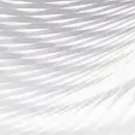
力，通过构建多元融合的生态体系，不断推动
体育与娱乐产业的深度融合。从技术创新到用
户体验，从生态构建到产业协同，其发展路径
充分体现了数字化时代的创新精神与战略远
见。
未来，随着技术的不断进步与市场需求的持续
变化，金喜体育有望进一步拓展其生态边界，
打造更加智能化、全球化的体育娱乐新平台，
为行业发展树立新的标杆，也为用户带来更加
丰富与多元的体验。