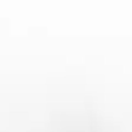
用户体验是平台成功的关键因素之一。金喜体
育通过引入虚拟现实与增强现实技术，为用户
打造沉浸式观赛体验，使其仿佛置身于真实赛
场之中。这种技术创新极大提升了用户参与感
与互动性。
同时，平台通过个性化推荐系统，根据用户兴
趣与行为数据，精准推送相关内容，实现“千人
千面”的服务体验。这种定制化服务不仅提升了
用户满意度，也增强了平台的用户留存能力。
此外，社交互动功能的强化，使用户能够在平
台上进行实时交流与互动，形成活跃的社区氛
围。金喜体育通过构建互动生态，让用户不仅
是观众，更成为内容参与者与传播者。
4、产业协同创新发展