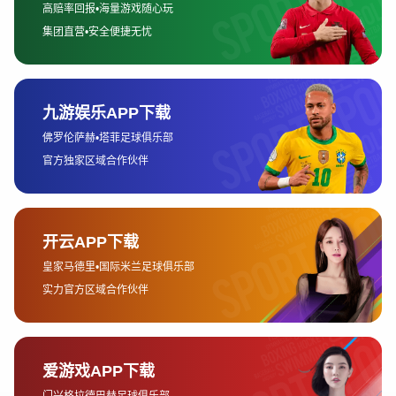
此外，区块链技术的引入，为体育娱乐内容的
版权保护与交易透明度提供了保障。金喜体育
通过建立可信的数据链路，确保赛事信息与用
户数据的安全性，从而增强用户信任，推动平
台生态的健康发展。
2、生态体系融合构建