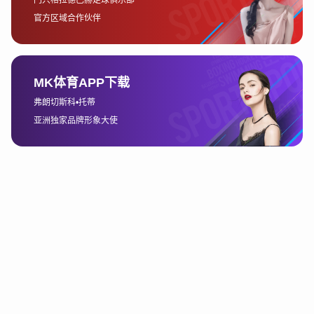
金喜体育以生态化思维为核心，构建涵盖赛事
运营、内容制作、互动娱乐与商业服务的多元
化平台体系。通过整合上下游资源，实现体育
与娱乐产业的深度融合，形成互利共赢的发展
格局。
在内容层面，平台不断丰富体育赛事与娱乐节
目资源，通过跨界合作打造多样化内容矩阵。
这种内容融合不仅满足了不同用户群体的需
求，也提升了平台的整体吸引力与用户粘性。
在商业模式方面，金喜体育通过创新盈利机
制，将广告、电商、会员服务与数字资产交易
有机结合，形成多元化收入来源。这种生态化
商业布局，为平台的可持续发展奠定了坚实基
础。
3、沉浸体验全面升级