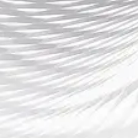
在线服务平台的建设同样是智慧体育发展的重
要体现。通过移动终端和数字平台，用户可以
轻松完成场馆预约、课程报名、赛事参与以及
运动数据管理等操作。便捷高效的服务模式极
大提升了群众参与体育活动的便利性。
此外，正大体育还积极探索人工智能、虚拟现
实等前沿技术在体育领域的应用。通过沉浸式
运动体验和智能互动场景建设，为用户带来更
加丰富和有趣的健身体验，推动体育产业向数
字化、智能化方向持续发展。
倡导科学健康生活方式
全民健身不仅是身体锻炼，更是一种健康生活
理念的体现。正大体育始终将健康理念贯穿于
发展全过程，积极传播科学运动知识，引导群
众树立正确的健康观念和生活方式。