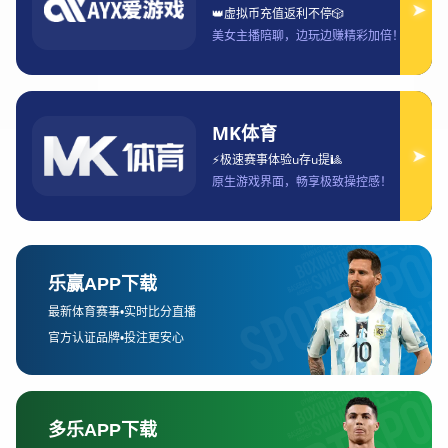
完善的运动服务体系、打造多样化体育项目、
推动智慧体育创新发展以及倡导科学健康生活
方式，正大体育不仅为广大群众提供了更加便
捷、专业、丰富的运动体验，也为全民健身事
业注入了新的活力。其以体育为纽带，连接健
康、快乐与生活，推动体育运动融入大众日常
生活，让更多人享受到运动带来的身心愉悦与
健康价值。未来，正大体育将继续发挥行业引
领作用，不断探索体育与科技、文化、教育等
领域的深度融合，打造更加开放、多元、创新
的运动生态体系，为建设健康中国贡献积极力
量。
构建完善全民健身体系
全民健身事业的发展离不开完善的基础设施和
系统化服务体系。正大体育始终坚持以群众需
求为导向，通过不断完善体育场馆建设、优化