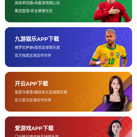
运动空间布局，为广大群众创造更加便利的健
身环境。无论是城市社区还是公共活动区域，
都能够看到体育设施不断完善的身影，为全民
参与运动提供了坚实保障。
在场馆运营方面，正大体育积极推进资源共享
和开放服务模式，充分提升场馆利用效率。通
过合理规划开放时间、丰富服务内容以及优化
预约机制，让更多群众能够轻松参与各类体育
活动。这样的运营方式不仅提升了群众体验
感，也有效推动了全民健身活动常态化发展。
与此同时，正大体育注重打造覆盖全年龄段的
运动服务体系。从青少年体育培养到中青年健
身指导，再到老年群体健康运动服务，不同年
龄层次的人群都能够找到适合自己的运动方
式。通过因人而异的服务设计，实现全民参
与、全民共享的发展目标。