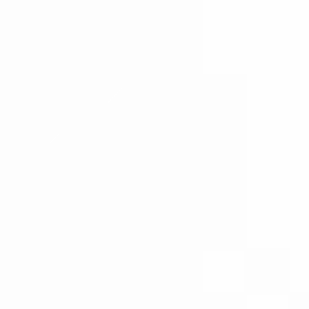
赛事热点全面追踪解析
在现代体育传播环境下，赛事热点往往成为
和敏锐的赛事洞察能力，第一时间捕捉各类
足球联赛的争冠大战，还是篮球赛场的巅峰
值。
赛事热点不仅体现在比赛结果上，更体现在
热点事件的发展脉络，对关键节点进行详细
及可能产生的影响，从而提升观赛过程中的
面对国际大型赛事，MK体育还会结合球队
统化的信息整合，帮助观众提前了解赛事看
面，而是形成更具逻辑性和专业性的分析框
与此同时，热点赛事往往伴随着激烈竞争和
性，通过多角度解读不同观点，让观众能够
赛体验。