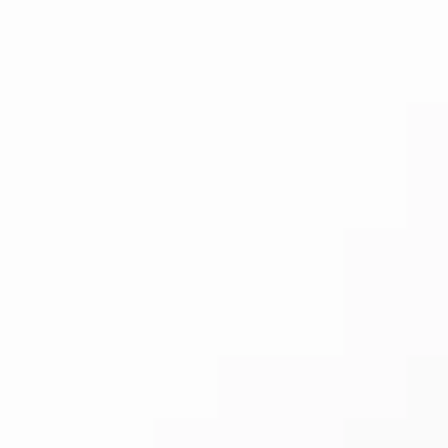
塞
罗
那
拉
玛
西
亚
最
新
妖
人
横
空
出
世
开
启