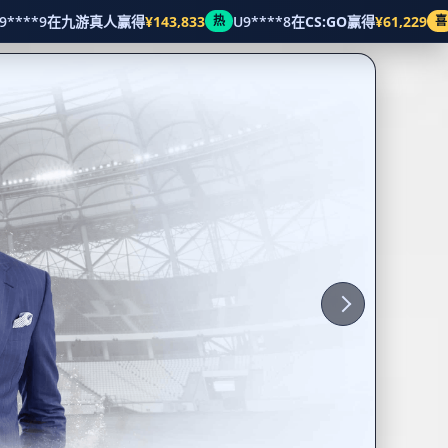
宗旨
联系BSPORTS平台
取得联系