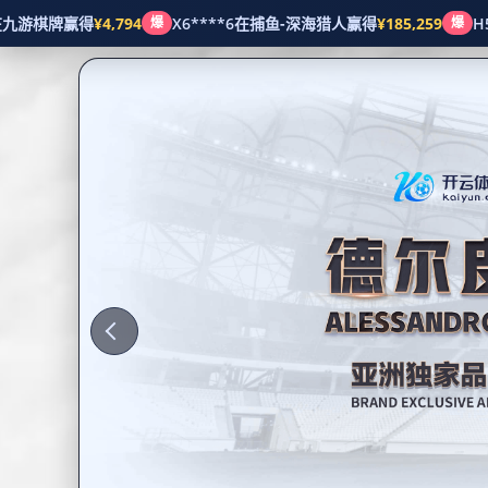
芜湖市饥匪郡210号
+13594780149