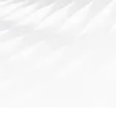
己的舞台，从而促进体育文化的多元发展。
这种传播模式不仅丰富了球迷的观赛选择，也
有助于提升大众对体育运动的关注度。当更多
人通过平台接触并了解体育时，竞技精神与健
康理念也将在更广泛的人群中得到传播。
总结：
综上所述，BB体育全新赛事解析与精彩瞬间回
顾不仅是一种内容升级，更是体育观赛体验的
一次全面革新。通过专业的数据分析、深入的
赛事解读以及高质量的精彩回放，平台帮助球
迷从多个维度认识比赛、理解比赛，并从中感
受到竞技体育所蕴含的无限魅力。
未来，随着技术不断进步和用户需求持续提
升，BB体育有望继续深化赛事内容建设，完善
互动服务体系，为广大球迷带来更加丰富、更