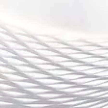
传播逐渐转向互动交流。BB体育积极顺应这一
趋势，不断优化平台功能，为球迷创造更加便
捷和丰富的互动环境。
平台通过实时评论、赛事讨论区以及热点话题
专区等功能，让来自不同地区的球迷能够围绕
同一场比赛展开交流。无论是预测比赛结果，
还是讨论关键判罚，用户都可以自由表达观
点，增强参与感。
与此同时，BB体育还推出多种数据互动玩法。
球迷不仅可以查看实时统计信息，还能够根据
比赛进程进行观点分享和赛事分析。这种深度
参与模式，使观众从单纯的观看者转变为赛事
讨论的重要组成部分。
通过持续完善用户体验，BB体育成功构建起一
个充满活力的体育交流社区。在这里，球迷不
仅能够获取赛事资讯，更能够找到志同道合的