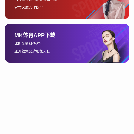
能够被快速捕捉并转化为专业解读，让球迷更
深入理解比赛节奏的变化。
赛后复盘同样是BB体育的重要特色。通过对比
赛全过程进行梳理，平台能够精准还原胜负关
键因素，从战术执行到球员临场发挥，再到教
练决策影响，全方位展现比赛背后的竞技智
慧。
精彩镜头全面回顾
对于广大球迷而言，比赛中的经典瞬间往往是
最具吸引力的内容之一。BB体育通过先进的视
频整理与剪辑技术，将赛事中的高光时刻进行
系统整合，让球迷能够第一时间重温比赛中的
精彩画面。
无论是足球赛场上的绝杀进球、篮球比赛中的
压哨三分，还是其他竞技项目中的突破性表