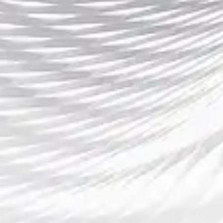
总结：
总体来看，新赛季CBA赛程表在公平性、观赏
性与竞技性之间实现了较好的平衡。通过对赛
程结构和重点对阵的合理设计，联盟为球队提
供了充分展示实力的平台，也为球迷打造了贯
穿整个赛季的观赛主线。
围绕CBA赛程表解读新赛季球队对阵焦点与观
赛指南全面解析看点，不仅有助于理解比赛背
后的逻辑，更能提升观赛层次与参与感。随着
赛季推进，这份赛程表也将不断被赋予新的故
事和意义，成为记录中国篮球发展的重要载
体。